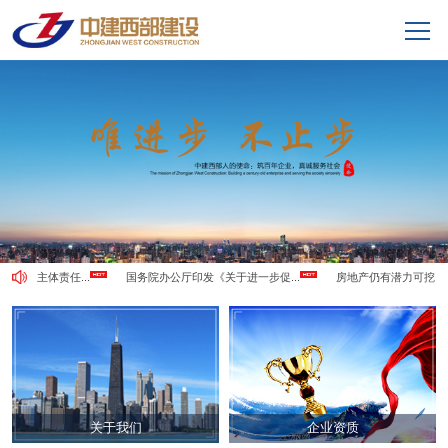
标人主体责任...
国务院办公厅印发《关于进一步促...
房地产仍有潜力可挖...
关于我们
企业资质