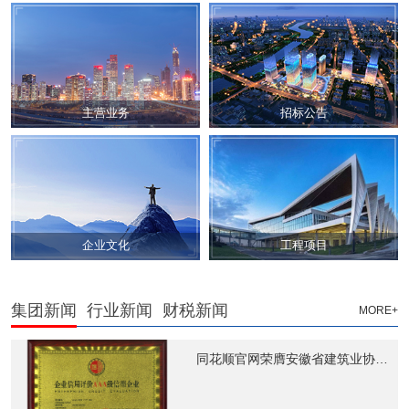
主营业务
招标公告
企业文化
工程项目
集团新闻
行业新闻
财税新闻
MORE+
同花顺官网荣膺安徽省建筑业协会“AAA级信用企业”称号