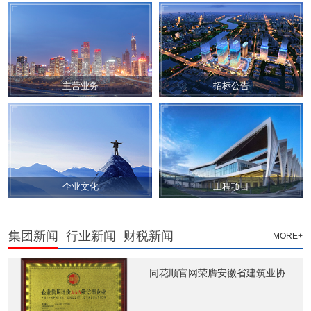
主营业务
招标公告
企业文化
工程项目
集团新闻
行业新闻
财税新闻
MORE+
同花顺官网荣膺安徽省建筑业协会“AAA级信用企业”称号