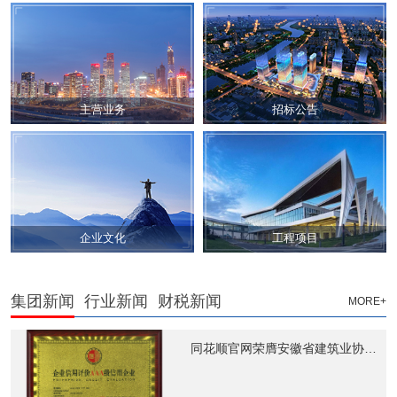
主营业务
招标公告
企业文化
工程项目
集团新闻
行业新闻
财税新闻
MORE+
同花顺官网荣膺安徽省建筑业协会“AAA级信用企业”称号