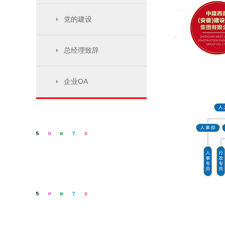
党的建设
总经理致辞
企业OA