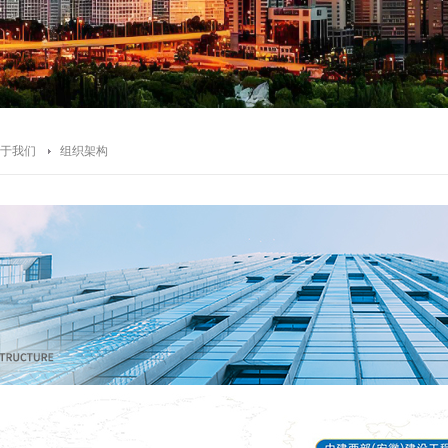
于我们
组织架构