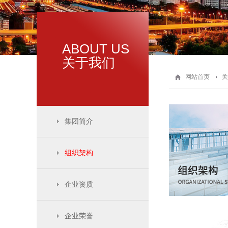
ABOUT US
关于我们
网站首页
关
集团简介
组织架构
企业资质
企业荣誉