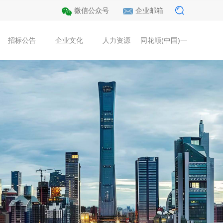
微信公众号
企业邮箱
招标公告
企业文化
人力资源
同花顺(中国)一
务官网
公用
集团新闻
党的建设
海外工程
市政工程
行业动态
招标公告
总经理致辞
企业核心价值观
人才招聘
装饰工程
财税新闻
企业OA
同花顺(中国)一站式服务官网
教育培训
园林绿化
文化理念
员工风采
公路工程
视频中心
投诉建议
站式服务官网